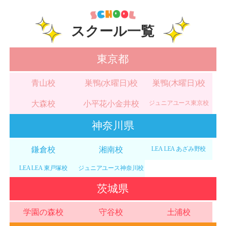
スクール一覧
東京都
青山校
巣鴨(水曜日)校
巣鴨(木曜日)校
大森校
小平花小金井校
ジュニアユース東京校
神奈川県
鎌倉校
湘南校
LEA LEA あざみ野校
LEA LEA 東戸塚校
ジュニアユース神奈川校
茨城県
学園の森校
守谷校
土浦校